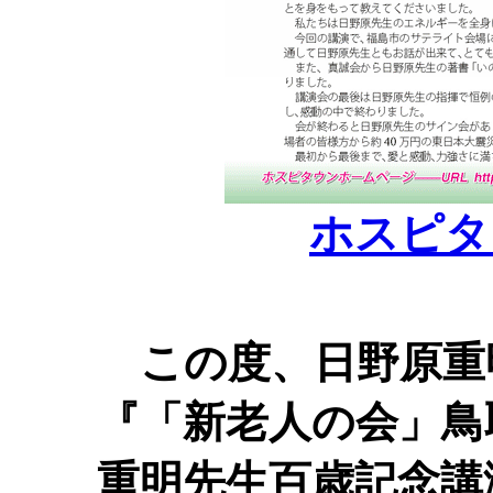
ホスピタウ
この度、日野原重
『「新老人の会」鳥
重明先生百歳記念講