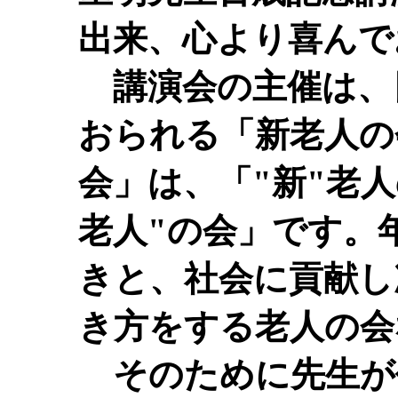
出来、心より喜んで
講演会の主催は、
おられる「新老人の
会」は、「"新"老
老人"の会」です。
きと、社会に貢献し
き方をする老人の会
そのために先生が作