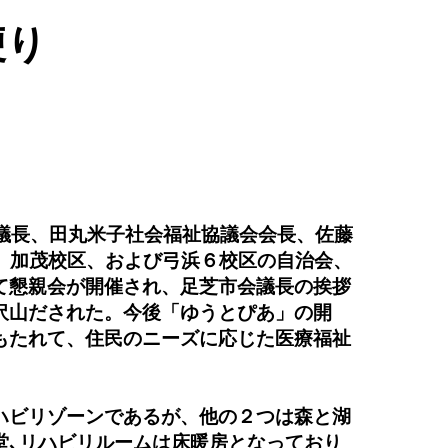
便り
会議長、田丸米子社会福祉協議会会長、佐藤
、加茂校区、および弓浜６校区の自治会、
て懇親会が開催され、足芝市会議長の挨拶
沢山だされた。今後「ゆうとぴあ」の開
もたれて、住民のニーズに応じた医療福祉
ハビリゾーンであるが、他の２つは森と湖
堂､リハビリルームは床暖房となっており