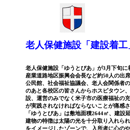
老人保健施設「建設着工
老人保健施設「ゆうとぴあ」が3月下旬に
産業道路地区振興会会長など約50人の出
公民館、社会福祉協議会、老人会関係者
のあと各校区の皆さんからホスピタウン
設、運営のみでなく米子市の医療福祉の
が実践されなければならないことが痛感
「ゆうとぴあ」は敷地面積2644㎡、建設延
建物の特徴は太陽の光を十分取り入れら
をイメージしたゾーンで、入所者に心のや