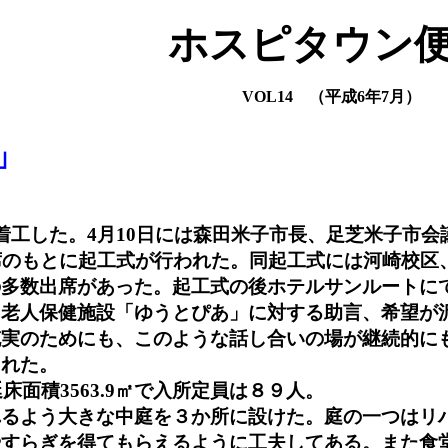
ホスピタウン
VOL14 （平成6年7月）
」
着工した。4月10日には森田米子市長、足芝米子市
席のもとに起工式が行われた。同起工式には河崎校区
の多数出席があった。起工式の後ホテルサンルートに
、老人保健施設「ゆうとぴあ」に対する助言、希望が
充実のためにも、このような話し合いの場が継続的に
された。
床面積3563.9㎡で入所定員は８９人。
れるよう大きな中庭を３か所に設けた。庭の一つはリ
すらぎを得てもらえるように工夫してある。また食