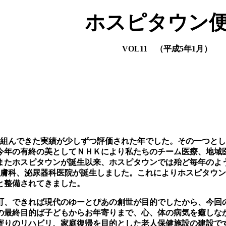
ホスピタウン
VOL11 （平成5年1月）
り組んできた実績が少しずつ評価された年でした。その一つとし
今年の有終の美としてＮＨＫにより私たちのチーム医療、地域
。またホスピタウンが誕生以来、ホスピタウンでは殆ど毎年のよ
皮膚科、泌尿器科医院が誕生しました。これによりホスピタウ
と整備されてきました。
町、できれば現代のゆーとぴあの創世が目的でしたから、今回
の最終目的ば子どもからお年寄りまで、心、体の病気を癒しな
寄りのリハビリ、家庭復帰を目的とした老人保健施設の建設で