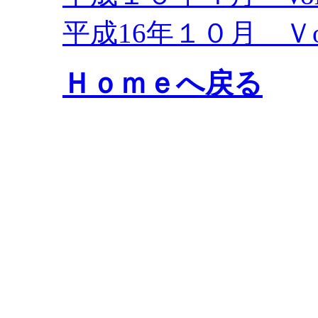
平成16年１０月 Ｖol
Ｈｏｍｅへ戻る