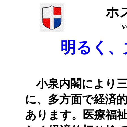
ホ
V
明るく、
小泉内閣により三
に、多方面で経済
あります。医療福