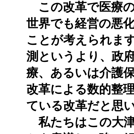
この改革で医療の
世界でも経営の悪
ことが考えられま
測というより、政
療、あるいは介護
改革による数的整
ている改革だと思
私たちはこの大津