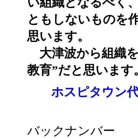
い組織となるべく
ともしないものを
思います。
大津波から組織を
教育”だと思います
ホスピタウン代
バックナンバー