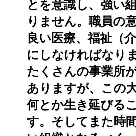
とを意識し、強い
りません。職員の
良い医療、福祉（
にしなければなり
たくさんの事業所
ありますが、この
何とか生き延びる
す。そしてまた時