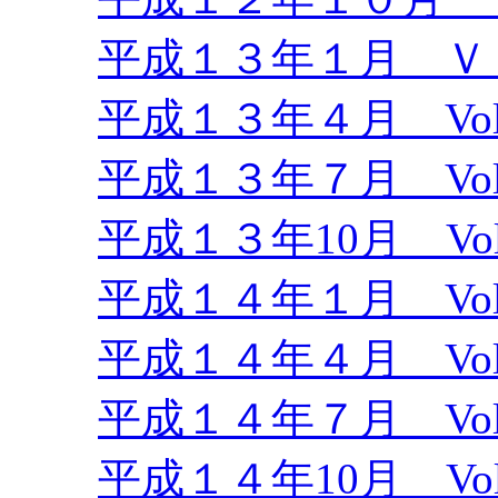
平成１３年１月 Ｖｏ
平成１３年４月 Vol.
平成１３年７月 Vol.
平成１３年10月 Vol
平成１４年１月 Vol.
平成１４年４月 Vol.
平成１４年７月 Vol.
平成１４年10月 Vol