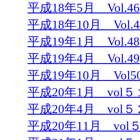
平成18年5月 Vol.46
平成18年10月 Vol.4
平成19年1月 Vol.48
平成19年4月 Vol.49
平成19年10月 Vol5
平成20年1月 vol５
平成20年4月 vol５
平成20年11月 vol