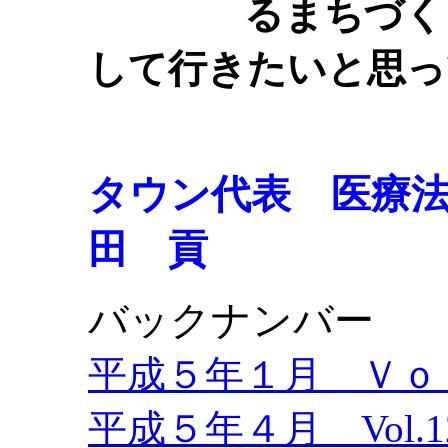
るまちづくり」
して行きたいと思っ
タウン代表 医療
田 貢
バックナンバー
平成５年１月 Ｖｏｌ
平成５年４月 Vol.1