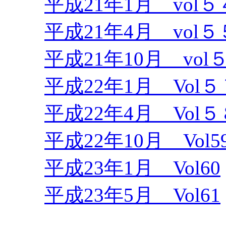
平成21年1月 vol５
平成21年4月 vol５
平成21年10月 vol
平成22年1月 Vol５
平成22年4月 Vol５
平成22年10月 Vol5
平成23年1月 Vol60
平成23年5月 Vol61