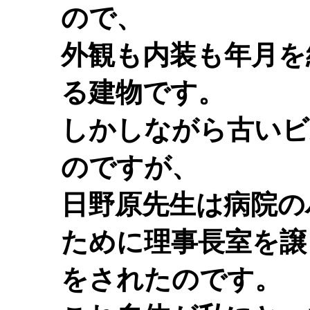
ので、
外観も内装も年月を
る建物です。
しかしながら古いビ
のですが、
日野原先生は病院の
ために理事長室を譲
をされたのです。