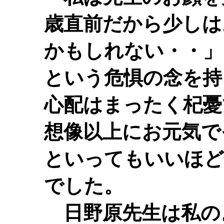
歳直前だから少しは
かもしれない・・」
という危惧の念を持
心配はまったく杞憂
想像以上にお元気で
といってもいいほど
でした。
日野原先生は私の