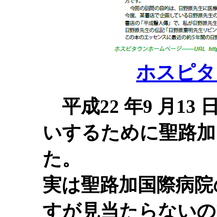
ホスピタウ
平成22 年9 月1
いするために聖路加
た。
実は聖路加国際病院
すが見当たらないの