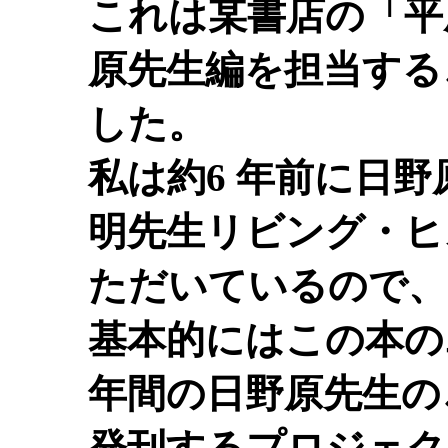
これは某書店の「平
原先生編を担当する
した。
私は約6 年前に日
明先生リビング・ヒ
ただいているので、
基本的にはこの本の
年間の日野原先生の
発刊するプロジェク