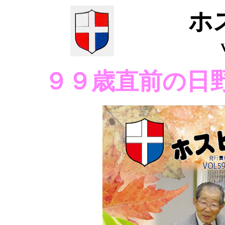
ホ
９９歳直前の日