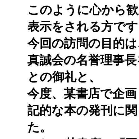
このように心から歓
表示をされる方です
今回の訪問の目的は
真誠会の名誉理事長
との御礼と、
今度、某書店で企画
記的な本の発刊に関
た。