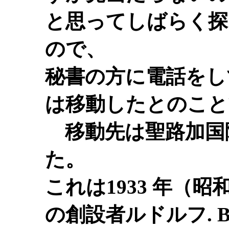
と思ってしばらく探
ので、
秘書の方に電話をし
は移動したとのこと
移動先は聖路加国際
た。
これは1933 年（
の創設者ルドルフ. 