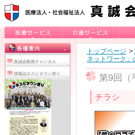
トップページ
>
ネットワーク」
真誠会動画チャンネル
情報誌ホスピタウン便り
第9回（
チラシ