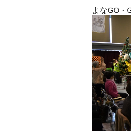
よなGO・