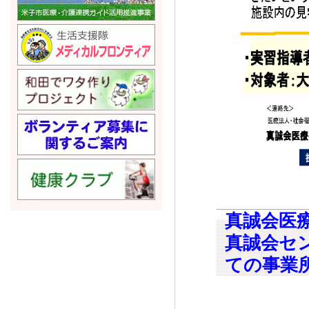
真誠会医
真誠会セ
ての事業