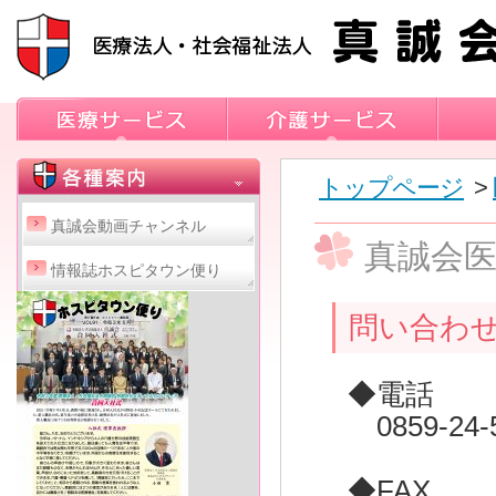
トップページ
>
真誠会動画チャンネル
真誠会
情報誌ホスピタウン便り
問い合わ
◆電話
0859-24-
◆FAX