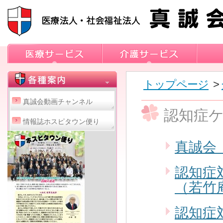
トップページ
>
真誠会動画チャンネル
認知症
情報誌ホスピタウン便り
真誠会
認知症
（若竹
認知症