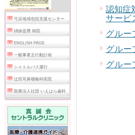
認知症
サービ
弓浜地域包括支援センター
姉妹提携 病院
グルー
ENGLISH PAGE
グルー
一般事業主行動計画
グルー
シャトルバス運行
辻田耳鼻咽喉科医院
医療法人社団 いえはら歯科