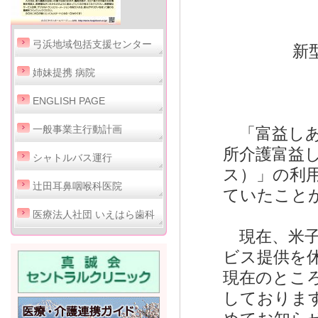
弓浜地域包括支援センター
新
姉妹提携 病院
ENGLISH PAGE
一般事業主行動計画
「富益しあ
所介護富益
シャトルバス運行
ス）」の利
辻田耳鼻咽喉科医院
ていたこと
医療法人社団 いえはら歯科
現在、米子
ビス提供を
現在のとこ
しておりま