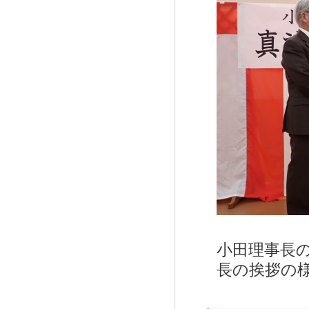
小田理事長
長の挨拶の