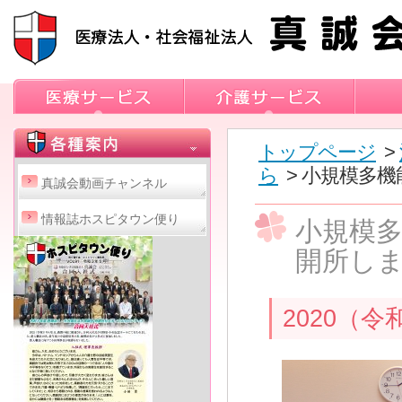
トップページ
>
ら
> 小規模多
真誠会動画チャンネル
情報誌ホスピタウン便り
小規模
開所し
2020（令