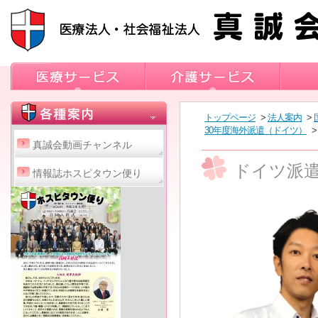
トップページ
>
法人案内
>
30年度海外派遣（ドイツ）
>
真誠会動画チャンネル
ドイツ派
情報誌ホスピタウン便り