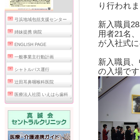
り行われま
弓浜地域包括支援センター
新入職員2
用者21名
姉妹提携 病院
が入社式に
ENGLISH PAGE
一般事業主行動計画
新入職員、
の入場です
シャトルバス運行
辻田耳鼻咽喉科医院
医療法人社団 いえはら歯科