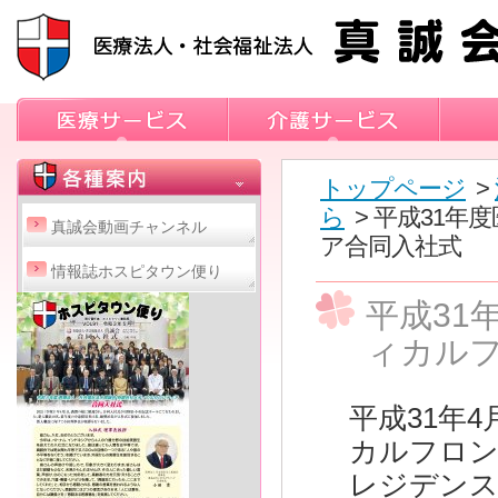
トップページ
>
ら
> 平成31
真誠会動画チャンネル
ア合同入社式
情報誌ホスピタウン便り
平成31
ィカル
平成31年
カルフロン
レジデンス