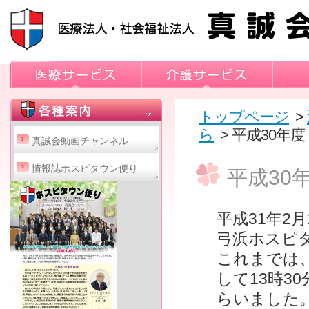
トップページ
>
ら
> 平成30
真誠会動画チャンネル
情報誌ホスピタウン便り
平成30
平成31年2
弓浜ホスピ
これまでは
して13時3
らいました