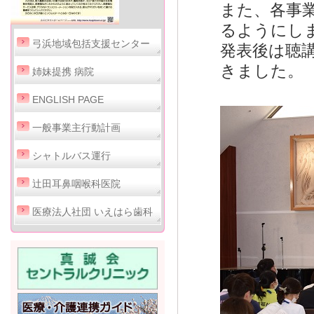
また、各事
るようにし
弓浜地域包括支援センター
発表後は聴
きました。
姉妹提携 病院
ENGLISH PAGE
一般事業主行動計画
シャトルバス運行
辻田耳鼻咽喉科医院
医療法人社団 いえはら歯科