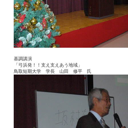
基調講演
「弓浜発！！支え支えあう地域」
鳥取短期大学 学長 山田 修平 氏