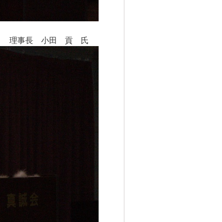
ト 理事長 小田 貢 氏