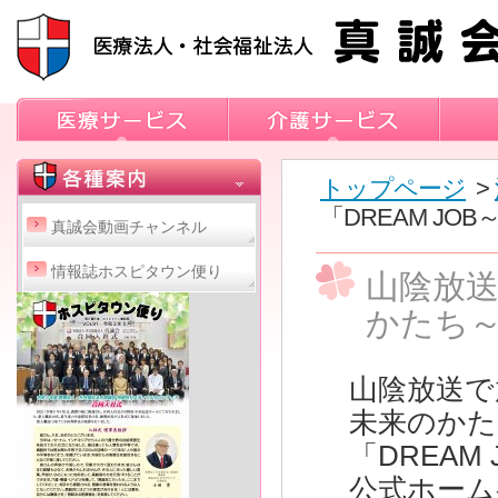
トップページ
>
「DREAM J
真誠会動画チャンネル
情報誌ホスピタウン便り
山陰放送
かたち
山陰放送で
未来のかた
「DREA
公式ホーム