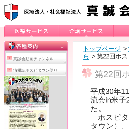
トップページ
>
ら
> 第22回ホス
真誠会動画チャンネル
情報誌ホスピタウン便り
第22回
平成30年
流会in米
た。
「ホスピタ
タウン）、