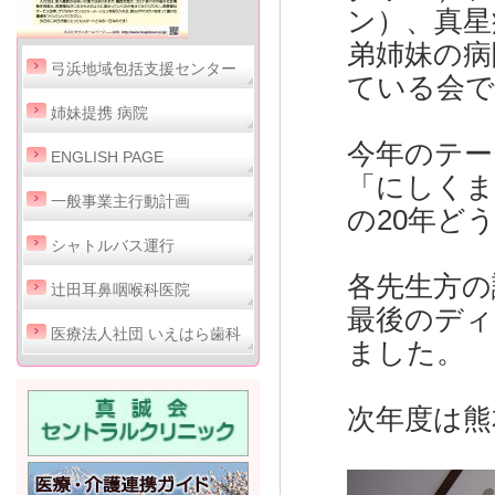
ン）、真星
弟姉妹の病
弓浜地域包括支援センター
ている会で
姉妹提携 病院
今年のテー
ENGLISH PAGE
「にしくま
一般事業主行動計画
の20年ど
シャトルバス運行
各先生方の
辻田耳鼻咽喉科医院
最後のディ
医療法人社団 いえはら歯科
ました。
次年度は熊