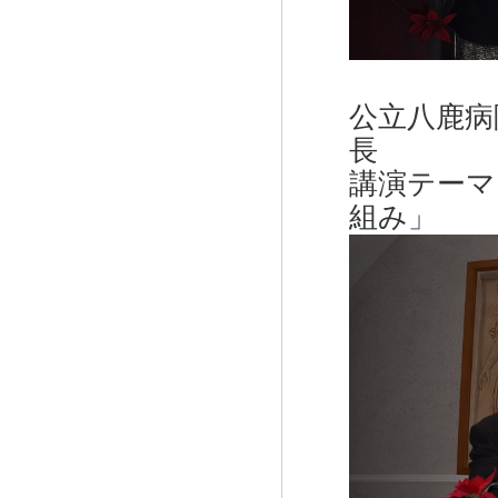
公立八鹿病
長
講演テーマ
組み」