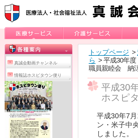
トップページ
>
ら
> 平成30
真誠会動画チャンネル
職員親睦会 納
情報誌ホスピタウン便り
平成30
ホスピ
平成30年7
ン・米子中
しました。