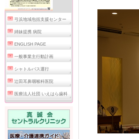
弓浜地域包括支援センター
姉妹提携 病院
ENGLISH PAGE
一般事業主行動計画
シャトルバス運行
辻田耳鼻咽喉科医院
医療法人社団 いえはら歯科