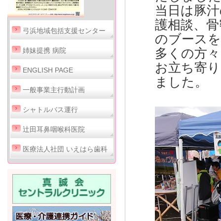
当日は豚汁
護相談、骨
弓浜地域包括支援センター
のブースを
多くの方々
姉妹提携 病院
お立ち寄り
ENGLISH PAGE
ました。
一般事業主行動計画
シャトルバス運行
辻田耳鼻咽喉科医院
医療法人社団 いえはら歯科