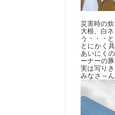
災害時の炊
大根、白ネ
う・・・と
とにかく具
あいにくの
ーナーの豚
実は写りき
みなさ～ん