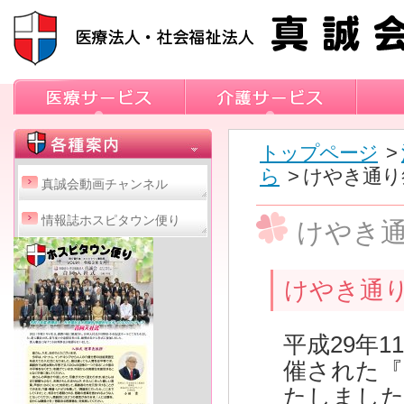
トップページ
>
ら
> けやき通
真誠会動画チャンネル
情報誌ホスピタウン便り
けやき
けやき通
平成29年
催された『
たしまし