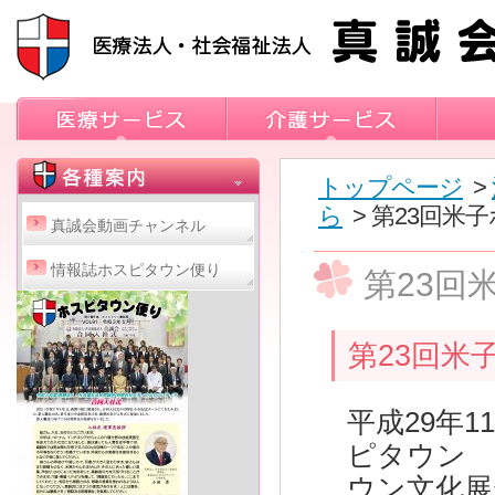
トップページ
>
ら
> 第23回米
真誠会動画チャンネル
情報誌ホスピタウン便り
第23回
第23回米
平成29年
ピタウン 
ウン文化展