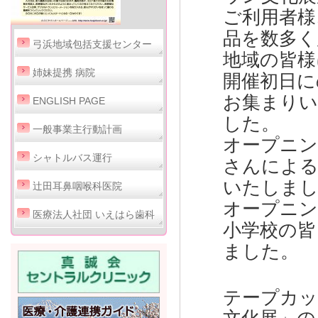
ご利用者様
品を数多く
弓浜地域包括支援センター
地域の皆様
姉妹提携 病院
開催初日に
お集まり
ENGLISH PAGE
した。
一般事業主行動計画
オープニン
シャトルバス運行
さんによる
いたしま
辻田耳鼻咽喉科医院
オープニン
医療法人社団 いえはら歯科
小学校の皆
ました。
テープカッ