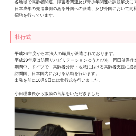
各地域で高齢者関連、障害者関連及び青少年関連の課題解決に
日本成年の先進事例のある外国への派遣、及び外国において同
招聘を行っています。
壮行式
平成26年度から本法人の職員が派遣されております。
平成29年度は訪問リハビリテーションゆうとぴあ 岡田健吾作
期間中、ドイツで「高齢者分野：地域における高齢者支援に必
訪問国、日本国内における活動を行います。
出発を前に10月5日には壮行式を行いました。
小田理事長から激励の言葉をいただきました