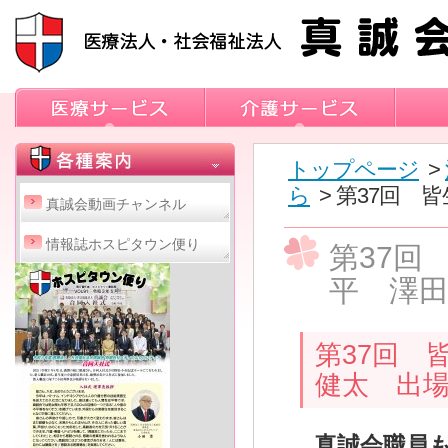
トップページ
>
ら
> 第37回
真誠会動画チャンネル
情報誌ホスピタウン便り
第37回
平 澤
第37回 
健太 出
真誠会職員