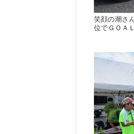
笑顔の潮さ
位でＧＯＡＬ!