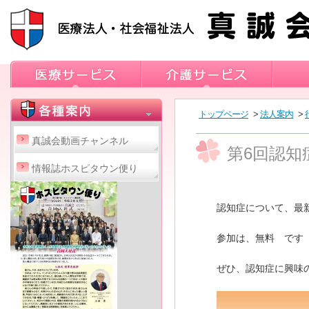
トップページ
>
法人案内
>
真誠会動画チャンネル
第6回認知
情報誌ホスピタウン便り
認知症について、最
参加は、無料 です
ぜひ、認知症に興味