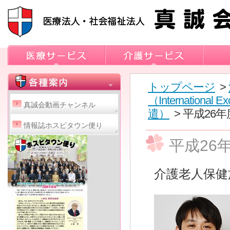
トップページ
>
（International E
真誠会動画チャンネル
遣）
> 平成2
情報誌ホスピタウン便り
平成26
介護老人保健