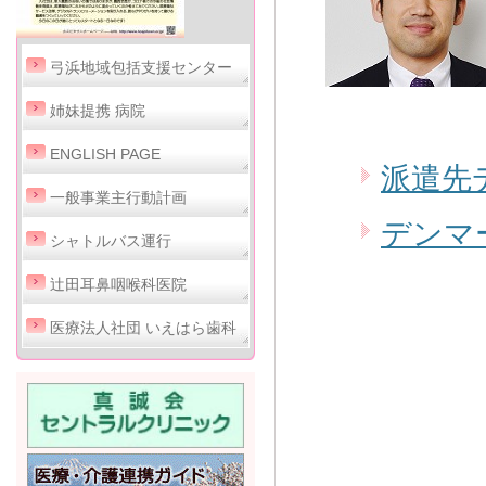
弓浜地域包括支援センター
姉妹提携 病院
ENGLISH PAGE
派遣先
一般事業主行動計画
デンマ
シャトルバス運行
辻田耳鼻咽喉科医院
医療法人社団 いえはら歯科