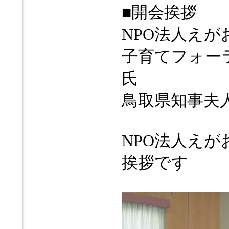
■開会挨拶
NPO法人え
子育てフォー
氏
鳥取県知事夫
NPO法人え
挨拶です