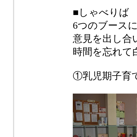
■しゃべりば 
6つのブース
意見を出し合
時間を忘れて
①乳児期子育